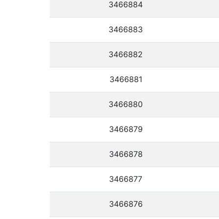
3466884
3466883
3466882
3466881
3466880
3466879
3466878
3466877
3466876