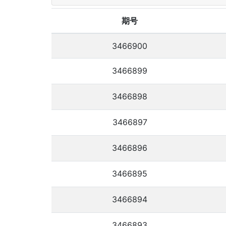
期号
3466900
3466899
3466898
3466897
3466896
3466895
3466894
3466893