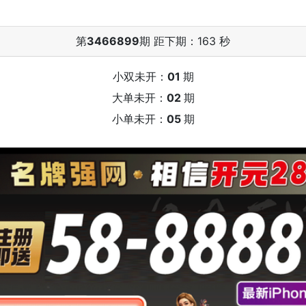
第
3466899
期 距下期：
162 秒
小双未开：
01
期
大单未开：
02
期
小单未开：
05
期