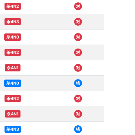
杀4N2
对
杀4N3
对
杀4N0
对
杀4N2
对
杀4N1
对
杀4N0
错
杀4N2
对
杀4N1
对
杀4N3
错