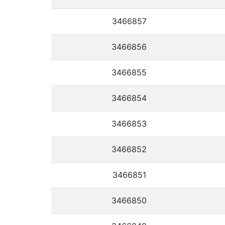
3466857
3466856
3466855
3466854
3466853
3466852
3466851
3466850