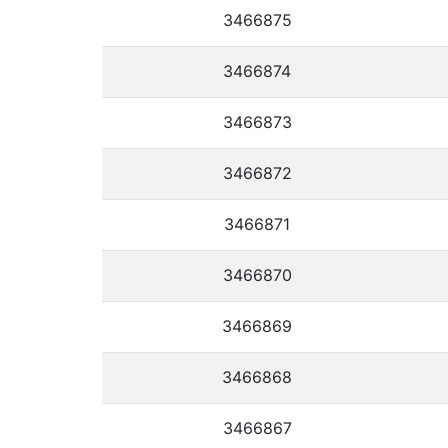
3466875
3466874
3466873
3466872
3466871
3466870
3466869
3466868
3466867