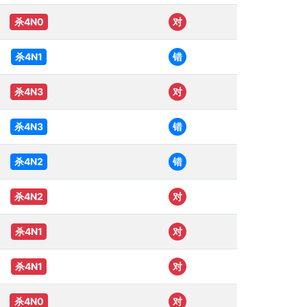
杀4N0
对
杀4N1
错
杀4N3
对
杀4N3
错
杀4N2
错
杀4N2
对
杀4N1
对
杀4N1
对
杀4N0
对