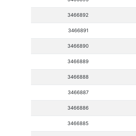
3466892
3466891
3466890
3466889
3466888
3466887
3466886
3466885