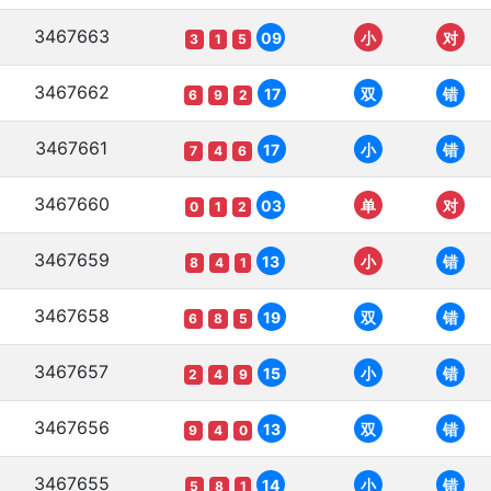
3467663
09
小
对
3
1
5
3467662
17
双
错
6
9
2
3467661
17
小
错
7
4
6
3467660
03
单
对
0
1
2
3467659
13
小
错
8
4
1
3467658
19
双
错
6
8
5
3467657
15
小
错
2
4
9
3467656
13
双
错
9
4
0
3467655
14
小
错
5
8
1