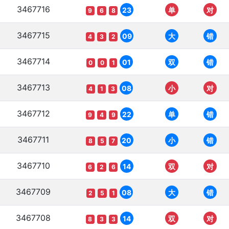
3467716
23
单
对
9
6
8
3467715
09
大
错
4
3
2
3467714
01
双
错
0
0
1
3467713
08
小
对
4
1
3
3467712
22
单
错
9
4
9
3467711
20
小
错
8
5
7
3467710
14
双
对
6
2
6
3467709
08
大
错
2
5
1
3467708
14
双
对
8
3
3