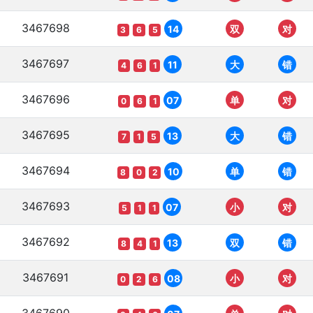
3467698
14
双
对
3
6
5
3467697
11
大
错
4
6
1
3467696
07
单
对
0
6
1
3467695
13
大
错
7
1
5
3467694
10
单
错
8
0
2
3467693
07
小
对
5
1
1
3467692
13
双
错
8
4
1
3467691
08
小
对
0
2
6