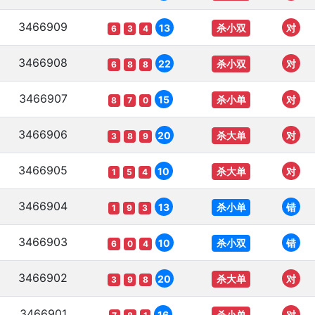
3466909
杀小双
13
对
6
3
4
3466908
杀小双
22
对
6
8
8
3466907
杀小单
15
对
8
7
0
3466906
杀大单
20
对
3
8
9
3466905
杀大单
10
对
1
5
4
3466904
杀小单
13
错
1
9
3
3466903
杀小双
10
错
6
0
4
3466902
杀大单
20
对
3
9
8
3466901
杀小单
16
对