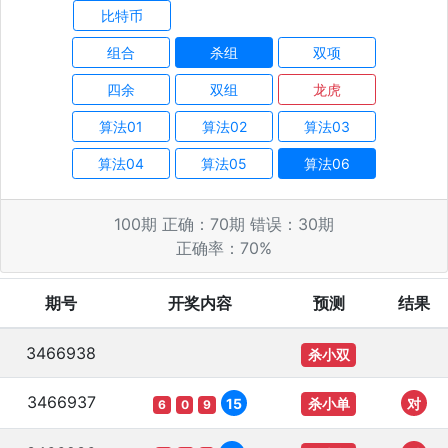
比特币
组合
杀组
双项
四余
双组
龙虎
算法01
算法02
算法03
算法04
算法05
算法06
100
期 正确：
70
期 错误：
30
期
正确率：
70
%
期号
开奖内容
预测
结果
3466938
杀小双
3466937
杀小单
15
对
6
0
9