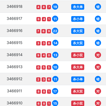
3466918
杀大单
19
错
4
8
7
3466917
杀小单
11
错
6
4
1
3466916
杀大双
22
错
7
6
9
3466915
杀大双
14
错
3
3
8
3466914
杀小双
13
对
9
4
0
3466913
杀大单
10
对
0
5
5
3466912
杀小单
11
错
2
3
6
3466911
杀大双
17
对
8
8
1
3466910
杀小双
15
对
6
8
1