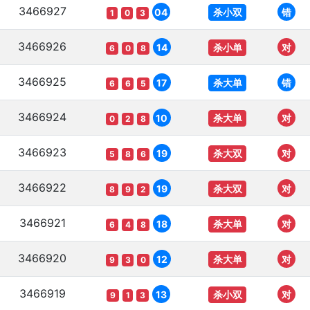
3466927
杀小双
04
错
1
0
3
3466926
杀小单
14
对
6
0
8
3466925
杀大单
17
错
6
6
5
3466924
杀大单
10
对
0
2
8
3466923
杀大双
19
对
5
8
6
3466922
杀大双
19
对
8
9
2
3466921
杀大单
18
对
6
4
8
3466920
杀大单
12
对
9
3
0
3466919
杀小双
13
对
9
1
3